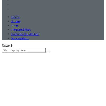
Home
Artikel
PMB
Perpustakaan
Kalender Pendidikan
Kontak Kami
Search
Sign In
The password must have a minimum
of 8 characters of numbers and letters, contain at least 1 capital
letter
Remember me