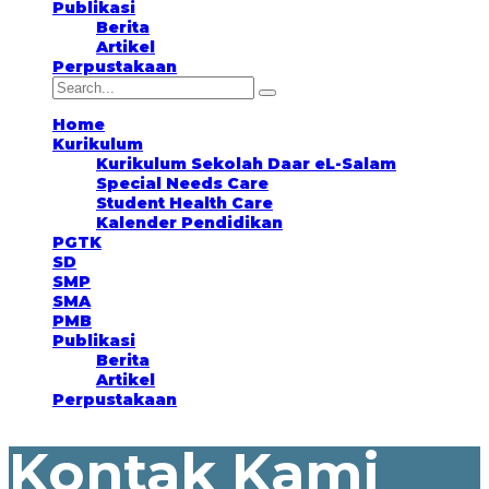
Publikasi
Berita
Artikel
Perpustakaan
Home
Kurikulum
Kurikulum Sekolah Daar eL-Salam
Special Needs Care
Student Health Care
Kalender Pendidikan
PGTK
SD
SMP
SMA
PMB
Publikasi
Berita
Artikel
Perpustakaan
Kontak Kami