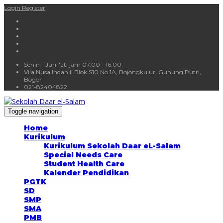
Login
Register
Senin - Jum'at, jam 07.00 - 16.00
Vila Nusa Indah II Blok S10 No.1A, Bojongkulur, Gunung Putri,
Bogor
021-82404822
Toggle navigation
Home
Kurikulum
Kurikulum Sekolah Daar eL-Salam
Special Needs Care
Student Health Care
Kalender Pendidikan
PGTK
SD
SMP
SMA
PMB