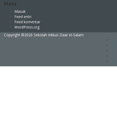
Meta
Masuk
Feed entri
Feed komentar
WordPress.org
Copyright ©
2026 Sekolah Inklusi Daar el-Salam
Sign In
The password must have a minimum of 8
characters of numbers and letters, contain at least 1 capital letter